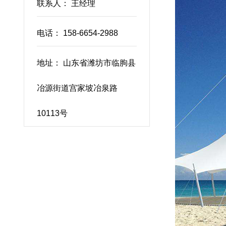
联系人： 王经理
电话： 158-6654-2988
上海花卉中心遮阳景观棚
地址： 山东省潍坊市临朐县
冶源街道宫家坡冶泉路
10113号
青州凤凰家园停车位棚
南通电子厂停车棚