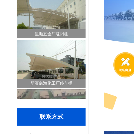
星顺五金厂遮阳棚
新疆鑫海化工厂停车棚
唐山开平区污水池
联系方式